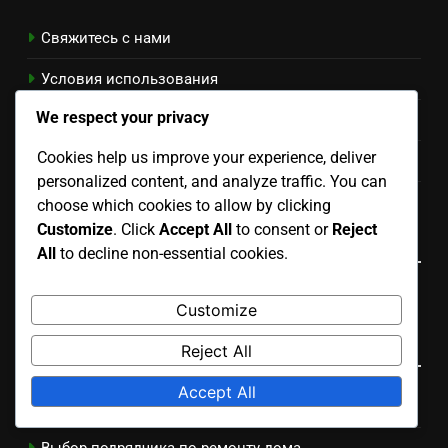
Свяжитесь с нами
Условия использования
We respect your privacy
Политика защиты данных
Cookies help us improve your experience, deliver
Кто Мы
personalized content, and analyze traffic. You can
Настройки файлов cookie
choose which cookies to allow by clicking
Customize
. Click
Accept All
to consent or
Reject
Language
All
to decline non-essential cookies.
Russian
▾
Customize
Категории
Reject All
Accept All
Бюджетирование ремонта дома