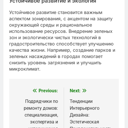
Устойчивое развитие и экология
Устойчивое развитие становится важным
аспектом зонирования, с акцентом на защиту
окружающей среды и рациональное
использование ресурсов. Внедрение зеленых
зон и экологически чистых технологий в
градостроительство способствует улучшению
качества жизни. Например, создание парков и
зеленых насаждений в городах помогает
снизить уровень загрязнения и улучшить
микроклимат.
Previous:
Next:
Post
navigation
Подрядчики по
Тенденции
ремонту домов:
Интерьерного
специализация,
Дизайна:
экспертиза и
Эстетическая