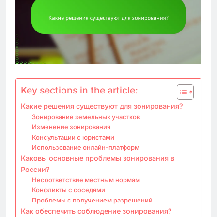
Key sections in the article:
Какие решения существуют для зонирования?
Зонирование земельных участков
Изменение зонирования
Консультации с юристами
Использование онлайн-платформ
Каковы основные проблемы зонирования в
России?
Несоответствие местным нормам
Конфликты с соседями
Проблемы с получением разрешений
Как обеспечить соблюдение зонирования?