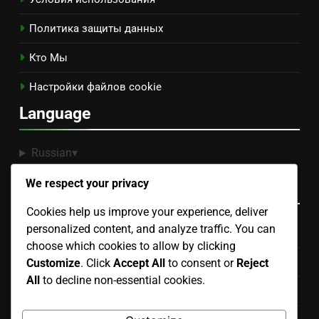
Политика защиты данных
Кто Мы
Настройки файлов cookie
Language
Russian
▾
We respect your privacy
Категории
Cookies help us improve your experience, deliver
personalized content, and analyze traffic. You can
Бюджетирование ремонта дома
choose which cookies to allow by clicking
Выбор подрядчика по ремонту дома
Customize
. Click
Accept All
to consent or
Reject
All
to decline non-essential cookies.
Планирование графика ремонта дома