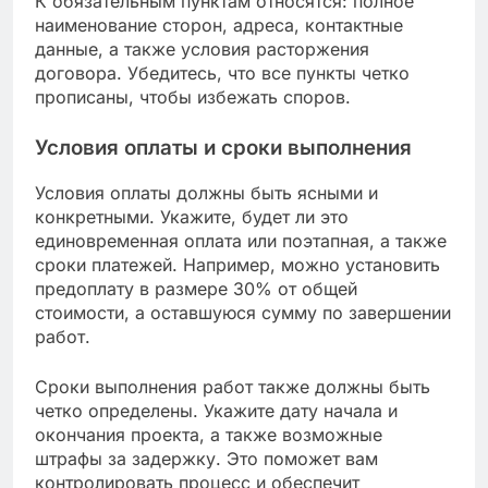
Как составить договор с
подрядчиком?
Составление договора с подрядчиком – это
важный шаг, который помогает защитить ваши
интересы и установить четкие ожидания.
Договор должен быть детализированным и
включать все ключевые аспекты работы, чтобы
избежать недоразумений в будущем.
Обязательные пункты договора
В договоре с подрядчиком должны быть
указаны основные условия, такие как описание
работ, сроки выполнения и стоимость. Также
важно включить информацию о материалах,