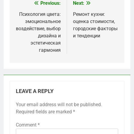
была добыта из устойчивых лесов. Это не
только улучшает качество воздуха в
помещении, но и поддерживает экологические
инициативы.
Умные технологии в ремонте
Умные технологии становятся неотъемлемой
частью современного ремонта, позволяя
повысить уровень комфорта и безопасности в
доме. Системы умного дома могут управлять
освещением, отоплением и даже
безопасностью с помощью мобильных
приложений.
При внедрении умных технологий важно
учитывать совместимость устройств и
возможность их интеграции с существующими
системами. Например, системы на базе Wi-Fi
могут быть более гибкими, но требуют
стабильного интернет-соединения. Выбор