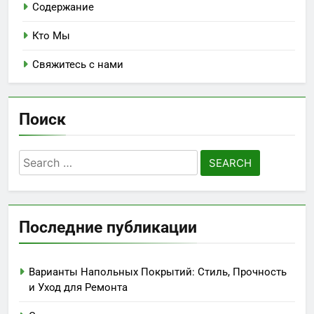
Mikhail Voronin
5 months ago
0
Подрядчики по ремонту домов:
специализация, экспертиза и
историческая сохранность
Mikhail Voronin
5 months ago
0
Подрядчики по ремонту домов:
размер проекта, критерии
оценки и ключевые
соображения
Mikhail Voronin
6 months ago
0
Контракты на ремонт домов:
стратегии переговоров и
ключевые условия
Mikhail Voronin
6 months ago
0