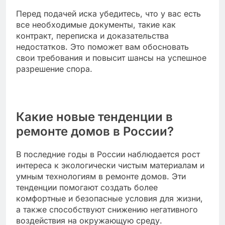
Обсуждение проблемы с подрядчиком
Начните с прямого общения с подрядчиком.
Опишите конкретные проблемы, которые вас
беспокоят, и предоставьте доказательства,
такие как фотографии или документы.
Постарайтесь быть конструктивным и
открытым к диалогу.
Если подрядчик готов к обсуждению,
предложите варианты решения, такие как
исправление недостатков или переработка
определенных этапов. Установите четкие сроки
для выполнения этих исправлений, чтобы
избежать дальнейших задержек.
Обращение в суд или арбитраж
Если обсуждение не привело к
удовлетворительному результату, вы можете
рассмотреть возможность обращения в суд или