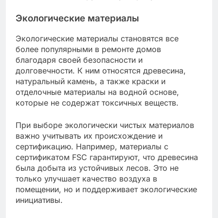
арбитраж. Это может быть необходимым
шагом, если сумма убытков значительна или
подрядчик отказывается выполнять свои
обязательства.
Перед подачей иска убедитесь, что у вас есть
все необходимые документы, такие как
контракт, переписка и доказательства
недостатков. Это поможет вам обосновать
свои требования и повысит шансы на успешное
разрешение спора.
Какие новые тенденции в
ремонте домов в России?
В последние годы в России наблюдается рост
интереса к экологически чистым материалам и