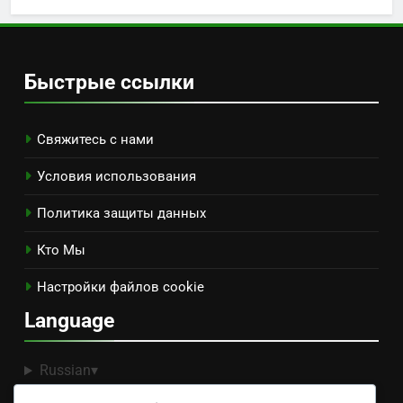
Варианты Напольных Покрытий: Стиль, Прочность
и Уход для Ремонта
Стратегии сокращения отходов: методы,
инструменты и лучшие практики
Задержки ремонта дома: факторы, стратегии
избегания и решения
Возврат инвестиций в ремонт дома: первые
покупатели, проекты и ожидания
Ремонт кухни: оценка стоимости, городские
факторы и тенденции
Архивы