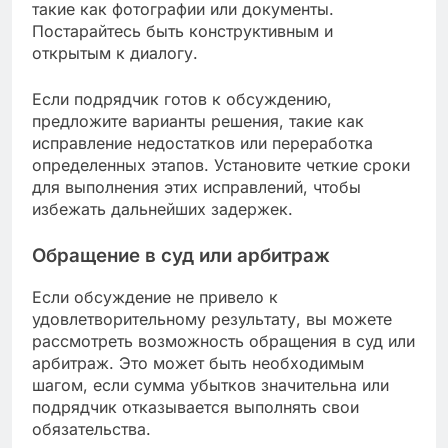
Сроки выполнения работ также должны быть
четко определены. Укажите дату начала и
окончания проекта, а также возможные
штрафы за задержку. Это поможет вам
контролировать процесс и обеспечит
выполнение работ в срок.
Что делать в случае
недовольства работой
подрядчика?
Если вы недовольны работой подрядчика,
важно действовать быстро и решительно.
Первым шагом должно стать обсуждение
возникших проблем, чтобы попытаться найти
решение без обращения к юридическим мерам.