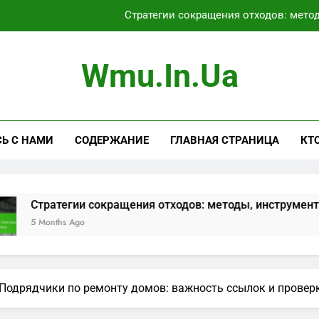
Стратегии сокращения отходов: мето
Задержки ремонта дома: факто
Wmu.in.ua
Возврат инвестиций в ремонт дома: перв
Варианты Напольных Покрытий: Сти
Ь С НАМИ
СОДЕРЖАНИЕ
ГЛАВНАЯ СТРАНИЦА
КТ
Стратегии сокращения отходов: мето
Задержки ремонта дома: факто
Возврат инвестиций в ремонт дома: перв
гии сокращения отходов: методы, инструменты и лучшие 
Ago
Подрядчики по ремонту домов: важность ссылок и провер