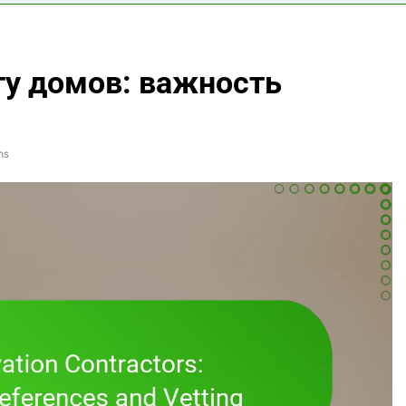
ту домов: важность
ns