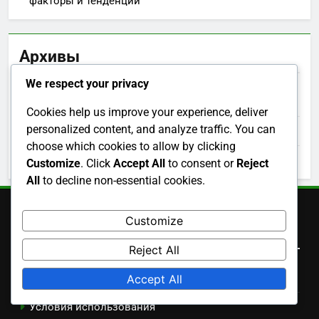
факторы и тенденции
Архивы
We respect your privacy
December 2025
Cookies help us improve your experience, deliver
personalized content, and analyze traffic. You can
November 2025
choose which cookies to allow by clicking
October 2025
Customize
. Click
Accept All
to consent or
Reject
All
to decline non-essential cookies.
Customize
Быстрые ссылки
Reject All
Свяжитесь с нами
Accept All
Условия использования