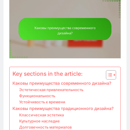
Key sections in the article:
Каковы преимущества современного дизайна?
Эстетическая привлекательность
Функциональность
Устойчивость к времени
Каковы преимущества традиционного дизайна?
Классическая эстетика
Культурное наследие
Долговечность материалов